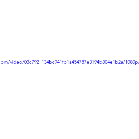
ic.com/video/03c792_134bc941fb1a454787e3194b804e1b2a/1080p