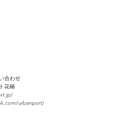
い合わせ
ト花椿
rt.jp/
ok.com/urbanport/